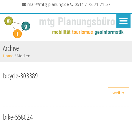
mail@mtg-planung.de
0511 / 72 71 71 57
Archive
Home
/
Medien
bicycle-303389
weiter
bike-558024