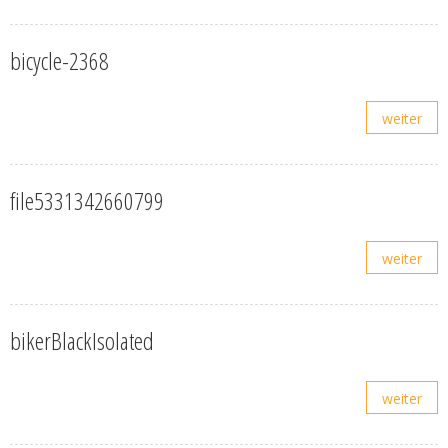
bicycle-2368
weiter
file5331342660799
weiter
bikerBlackIsolated
weiter