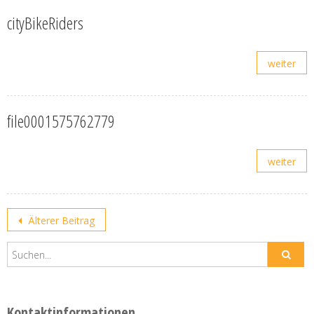
cityBikeRiders
weiter
file0001575762779
weiter
Posts
Älterer Beitrag
navigation
Kontaktinformationen